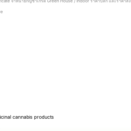
ificate จำหน่ายกัญชาเกรด Green House / Indoor ราคาปลีก และราคาส่ง

e

icinal cannabis products
D