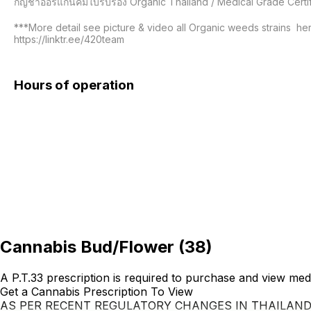
กัญชาออร์แกนิคมีใบรับรอง Organic Thailand / Medical Grade Cert
***More detail see picture & video all Organic weeds strains  her
https://linktr.ee/420team

Hours of operation
Cannabis Bud/Flower
(
38
)
A P.T.33 prescription is required to purchase and view med
Get a Cannabis Prescription To View
AS PER RECENT REGULATORY CHANGES IN THAILAN