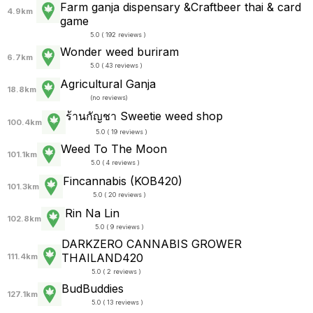
Farm ganja dispensary &Craftbeer thai & card
4.9km
game
5.0 ( 192 reviews )
Wonder weed buriram
6.7km
5.0 ( 43 reviews )
Agricultural Ganja
18.8km
(
no reviews
)
ร้านกัญชา Sweetie weed shop
100.4km
5.0 ( 19 reviews )
Weed To The Moon
101.1km
5.0 ( 4 reviews )
Fincannabis (KOB420)
101.3km
5.0 ( 20 reviews )
Rin​ Na Lin
102.8km
5.0 ( 9 reviews )
DARKZERO CANNABIS GROWER
THAILAND420
111.4km
5.0 ( 2 reviews )
BudBuddies
127.1km
5.0 ( 13 reviews )