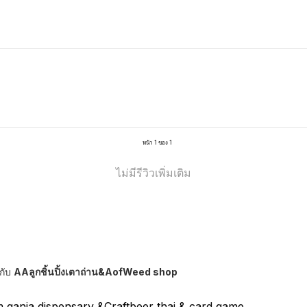
หน้า 1 ของ 1
ไม่มีรีวิวเพิ่มเติม
กับ
AAลูกชิ้นปิ้งเตาถ่าน&AofWeed shop
ganja dispensary &Craftbeer thai & card game