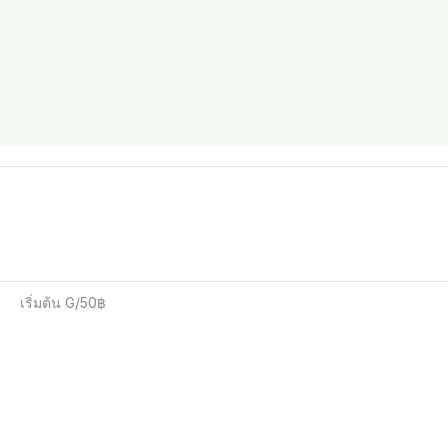
เริ่มต้น G/50฿