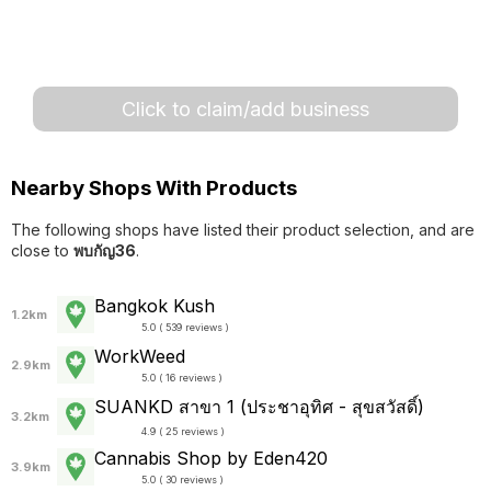
Click to claim/add business
Nearby Shops With Products
The following shops have listed their product selection, and are
close to
พบกัญ36
.
Bangkok Kush
1.2km
5.0 ( 539 reviews )
WorkWeed
2.9km
5.0 ( 16 reviews )
SUANKD สาขา 1 (ประชาอุทิศ - สุขสวัสดิ์)
3.2km
4.9 ( 25 reviews )
Cannabis Shop by Eden420
3.9km
5.0 ( 30 reviews )