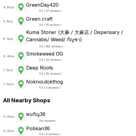
GreenDay420
4.9km
5.0 ( 57 reviews )
Green craft
5.1km
5.0 ( 10 reviews )
Kuma Stoner (大麻 / 大麻店 / Dispensary /
Cannabis/ Weed/ กัญชา)
6.1km
5.0 ( 162 reviews )
Smokeweed OG
6.4km
5.0 ( 20 reviews )
Deep Roots
7.1km
5.0 ( 55 reviews )
Noknoi.dokthog
7.5km
5.0 ( 4 reviews )
All Nearby Shops
พบกัญ36
0.0km
(
no reviews
)
Pobkan36
0.0km
5.0 ( 4 reviews )