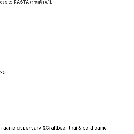
lose to
RASTA (ราสต้า v.1)
.
20
ganja dispensary &Craftbeer thai & card game