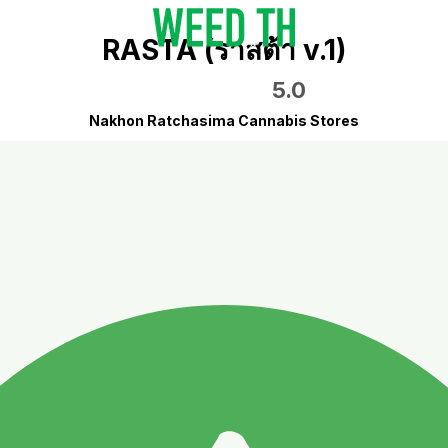
RASTA (ราสต้า v.1)
5.0
Nakhon Ratchasima Cannabis Stores