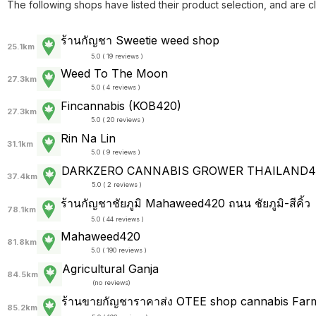
The following shops have listed their product selection, and are c
ร้านกัญชา Sweetie weed shop
25.1km
5.0 ( 19 reviews )
Weed To The Moon
27.3km
5.0 ( 4 reviews )
Fincannabis (KOB420)
27.3km
5.0 ( 20 reviews )
Rin​ Na Lin
31.1km
5.0 ( 9 reviews )
DARKZERO CANNABIS GROWER THAILAND4
37.4km
5.0 ( 2 reviews )
ร้านกัญชาชัยภูมิ Mahaweed420 ถนน ชัยภูมิ-สีคิ้ว
78.1km
5.0 ( 44 reviews )
Mahaweed420
81.8km
5.0 ( 190 reviews )
Agricultural Ganja
84.5km
(
no reviews
)
ร้านขายกัญชาราคาส่ง OTEE shop cannabis Farm 
85.2km