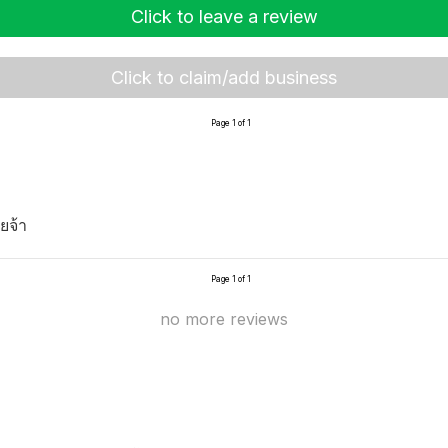
Click to leave a review
Click to claim/add business
Page 1 of 1
ยจ้า
Page 1 of 1
no more reviews