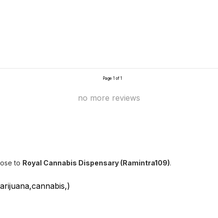
Page 1 of 1
no more reviews
lose to
Royal Cannabis Dispensary (Ramintra109)
.
ijuana,cannabis,)