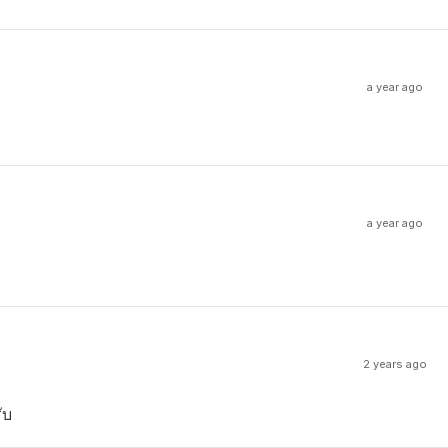
a year ago
a year ago
2 years ago
ับ