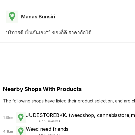
Manas Bunsiri
บริการดี เป็นกันเอง^^ ของก็ดี ราคาก้อได้
Nearby Shops With Products
The following shops have listed their product selection, and are c
JUDESTOREBKK. (weedshop, cannabisstore,mar
1.0km
4.7 ( 3 reviews )
Weed need friends
4.1km
5.0 ( 2 reviews )