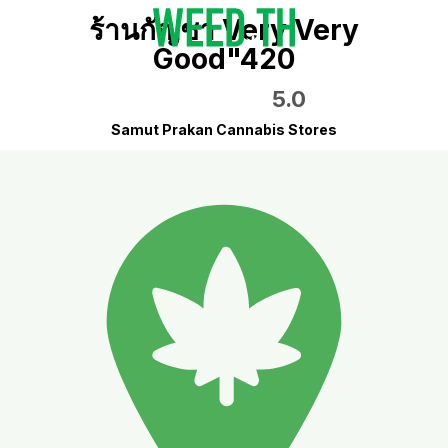
ร้านกัญชา Very Very
Good"420
5.0
Samut Prakan Cannabis Stores