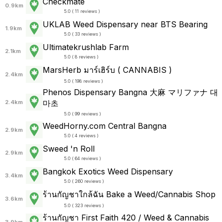
Checkmate
0.9km
5.0 ( 11 reviews )
UKLAB Weed Dispensary near BTS Bearing
1.9km
5.0 ( 33 reviews )
Ultimatekrushlab Farm
2.1km
5.0 ( 8 reviews )
MarsHerb มาร์เฮิร์บ ( CANNABIS )
2.4km
5.0 ( 198 reviews )
Phenos Dispensary Bangna 大麻 マリファナ 대
마초
2.4km
5.0 ( 99 reviews )
WeedHorny.com Central Bangna
2.9km
5.0 ( 4 reviews )
Sweed 'n Roll
2.9km
5.0 ( 64 reviews )
Bangkok Exotics Weed Dispensary
3.4km
5.0 ( 260 reviews )
ร้านกัญชาใกล้ฉัน Bake a Weed/Cannabis Shop
3.6km
5.0 ( 323 reviews )
ร้านกัญชา First Faith 420 / Weed & Cannabis
3.9km