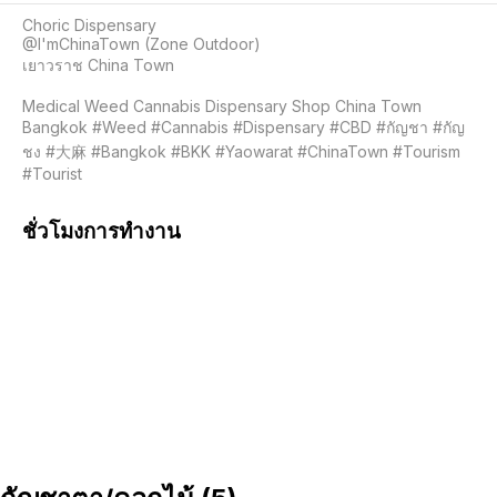
Choric Dispensary 

@I'mChinaTown (Zone Outdoor)

เยาวราช China Town

Medical Weed Cannabis Dispensary Shop China Town 
Bangkok #Weed #Cannabis #Dispensary #CBD #กัญชา #กัญ
ชง #大麻 #Bangkok #BKK #Yaowarat #ChinaTown #Tourism 
#Tourist
ชั่วโมงการทำงาน