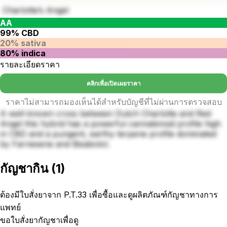
Charlotte’s Angel
AA
99% CBD
20% sativa
80% indica
รายละเอียดราคา
คลิกเพื่อเปิดเผยราคา
ราคาไม่สามารถมองเห็นได้สำหรับบัญชีที่ไม่ผ่านการตรวจสอบ
A well-known cross between Dutch Charlotte and Red
Angel this hybrid has a powerful cannabinoid profile high
in CBD and a pungent, earthy terpene profile dominated
by Farnesene and Bisabolol.
กัญชากิน
(
1
)
ต้องมีใบสั่งยาจาก P.T.33 เพื่อซื้อและดูผลิตภัณฑ์กัญชาทางการ
แพทย์
ขอใบสั่งยากัญชาเพื่อดู