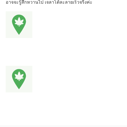
อาจจะรู้สึกหวานไป เจลาโต้ละลายเร็วจริงค่ะ