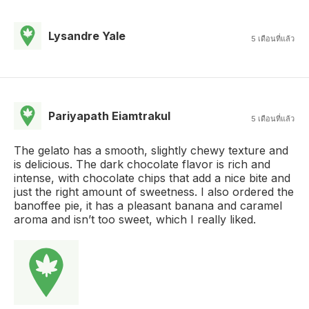
Lysandre Yale
5 เดือนที่แล้ว
Pariyapath Eiamtrakul
5 เดือนที่แล้ว
The gelato has a smooth, slightly chewy texture and
is delicious. The dark chocolate flavor is rich and
intense, with chocolate chips that add a nice bite and
just the right amount of sweetness. I also ordered the
banoffee pie, it has a pleasant banana and caramel
aroma and isn’t too sweet, which I really liked.