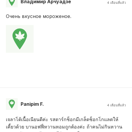
Владимир Арчуадзе
4 เดือนที่แล้ว
Очень вкусное мороженое.
Panipim F.
4 เดือนที่แล้ว
เจลาโต้เนื้ิอเนียนดีค่ะ รสดาร์กช็อกมีเกล็ดช็อกโกแลตให้
เคี้ยวด้วย บานอฟฟี่หวานหอมถูกต้องค่ะ ถ้าคนไม่กินหวาน