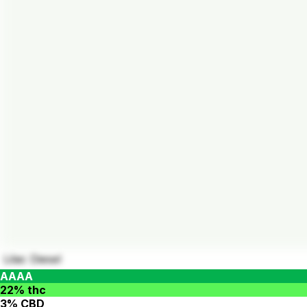
Lilac Diesel
AAAA
22% thc
3% CBD