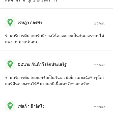
สินค้าดีราคาถูกแนะนำคร้าาา
เจษฎา กองพา
2 ปีที่แล้ว
ร้านบริการดีมากครับมีของไห้ลองเยอะเป็นกันเองราคาไม่
แพงเเต่เมาเเน่นอน
02นาย กันต์กวี เล็กประเสริฐ
2 ปีที่แล้ว
ร้านบริการดีมากเลยครับเป็นกันเองมีเสียงเพลงนั่งชิวๆห้อง
แอร์มีหลายงานให้ชิมราคาดีเนื้อเมาจัดๆเลยครับบ
เฟสก็ ' ฮ๊ 'อิดไง
2 ปีที่แล้ว