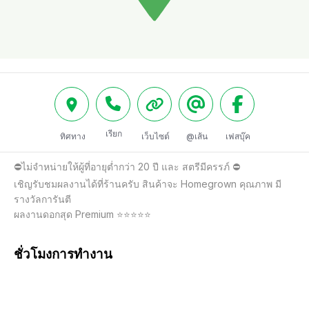
เรียก
ทิศทาง
เว็บไซต์
@เส้น
เฟสบุ๊ค
⛔️ไม่จำหน่ายให้ผู้ที่อายุต่ำกว่า 20 ปี และ สตรีมีครรภ์ ⛔️

เชิญรับชมผลงานได้ที่ร้านครับ สินค้าจะ Homegrown คุณภาพ มี
รางวัลการันตี

ผลงานดอกสุด Premium ⭐️⭐️⭐️⭐️⭐️
ชั่วโมงการทำงาน