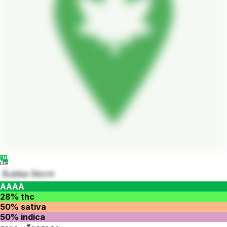
COA
Bubba Storm
AAAA
28% thc
50% sativa
50% indica