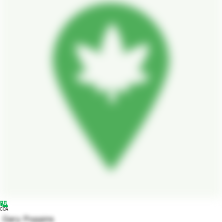
COA
Gary Poppins