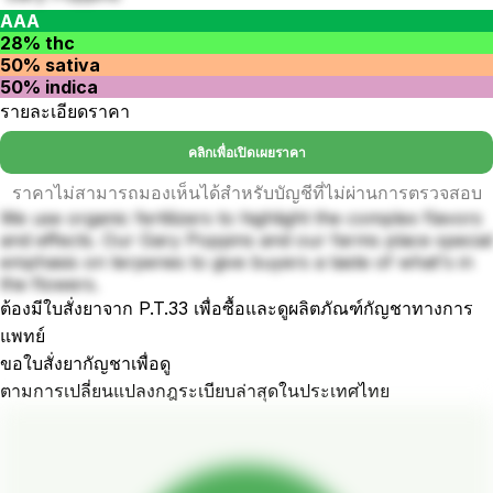
AAA
28% thc
50% sativa
50% indica
รายละเอียดราคา
คลิกเพื่อเปิดเผยราคา
ราคาไม่สามารถมองเห็นได้สำหรับบัญชีที่ไม่ผ่านการตรวจสอบ
We use organic fertilizers to highlight the complex flavors
and effects. Our Gary Poppins and our farms place special
emphasis on terpenes to give buyers a taste of what's in
the flowers.
ต้องมีใบสั่งยาจาก P.T.33 เพื่อซื้อและดูผลิตภัณฑ์กัญชาทางการ
แพทย์
ขอใบสั่งยากัญชาเพื่อดู
ตามการเปลี่ยนแปลงกฎระเบียบล่าสุดในประเทศไทย