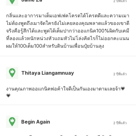
2 ปีที่แล้ว
กลิ่นและอาการมาเต็มเอฟเฟคโครตได้โครตดีและความเมา
ไม่ต้องพูดถึงเมาจัดใครยังไม่เคยลองคุณพลาดแล้วของเขาดี
จริงคือรู้สึกได้และพูดได้เต็มปากว่าออแกนิค100%ผิดกับเคมี
ที่ลองแล้วหนักหน่วงหัวแถมหัวไม่โล่งคิดไรก็ไม่ออกคะแนน
ผมให้100เต็ม100สำหรับดินบ้านเพื่อนปุ๋ยบ้านลุง
Thitaya Liangamnuay
2 ปีที่แล้ว
งานคุณภาพออเเกนิคพ่อค้าใจดีเป็นกันเองมาตามเลยจ้า💗
💗
Begin Again
2 ปีที่แล้ว