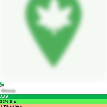
COA
Mimosa
AAA
22% thc
70% sativa