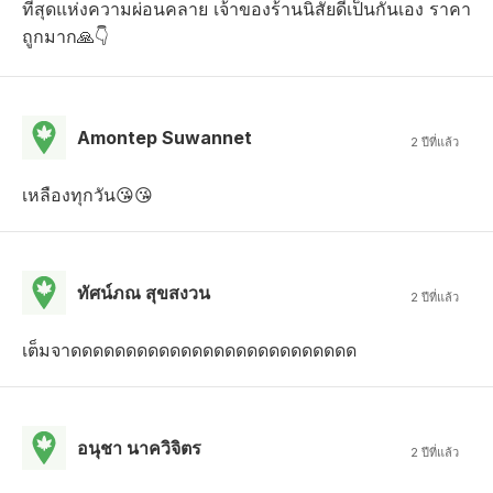
ที่สุดแห่งความผ่อนคลาย เจ้าของร้านนิสัยดีเป็นกันเอง ราคา
ถูกมาก🙏👇
Amontep Suwannet
2 ปีที่แล้ว
เหลืองทุกวัน😘😘
ทัศน์ภณ สุขสงวน
2 ปีที่แล้ว
เต็มจาดดดดดดดดดดดดดดดดดดดดดดดดดด
อนุชา นาควิจิตร
2 ปีที่แล้ว