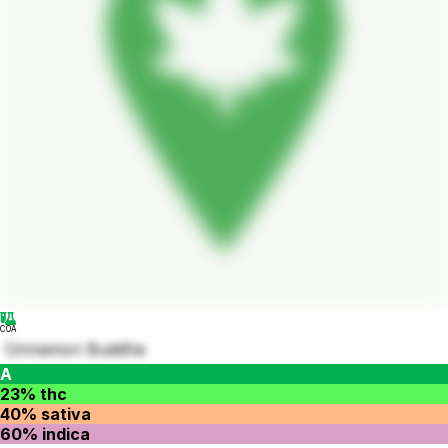
COA
Cinnamon Buddha
A
23% thc
40% sativa
60% indica