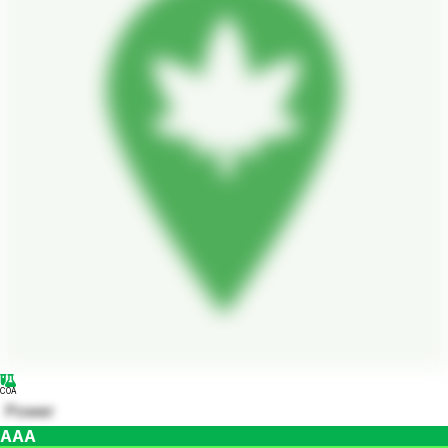
COA
Power
AAA