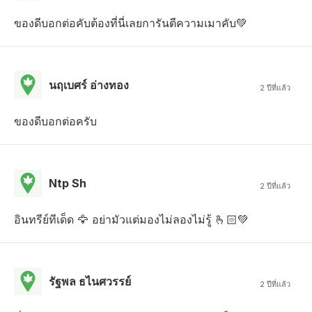
ของดีบอกต่อคับต้องที่นี่เลยการันตีความเมาคับ💚
นฤเบศร์ อ่างทอง
2 ปีที่แล้ว
ของดีบอกต่อครับ
Ntp Sh
2 ปีที่แล้ว
อินทรีย์ทีเด็ด 🦅 อย่ามัวแต่มองไม่ลองไม่รู้ 🫰🏻💚
รัฐพล ธไนศวรรย์
2 ปีที่แล้ว