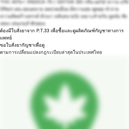
THC 40%+ (INDICA 70 / SATIVA 30) กลิ่น ผลไม้ หวาน แก๊ส
Effect เด่น ผ่อนคลาย ลดปวดเมื่อย มีความสุข พูดคุย ขำง่าย
ความคิดสร้างสรรค์ ตัวเบา หลับสบาย🚀 เหมาะสำหรับ ดูหนัง ฟัง
เพลง เล่นเกมส์ พักผ่อน
ต้องมีใบสั่งยาจาก P.T.33 เพื่อซื้อและดูผลิตภัณฑ์กัญชาทางการ
แพทย์
ขอใบสั่งยากัญชาเพื่อดู
ตามการเปลี่ยนแปลงกฎระเบียบล่าสุดในประเทศไทย