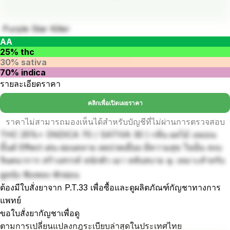
Purple Star Killer
AA
25% thc
30% sativa
70% indica
รายละเอียดราคา
คลิกเพื่อเปิดเผยราคา
ราคาไม่สามารถมองเห็นได้สำหรับบัญชีที่ไม่ผ่านการตรวจสอบ
THC 25%+ (INDICA 70 / SATIVA 30 ) กลิ่น ผลไม้ เลม่อน
มิ้นต์ Effect เด่น ผ่อนคลาย ลดปวดเมื่อย มีความสุข ใจเย็น สงบ
จินตนาการ สร้างสรรค์ หนักตัว เมา หลับสบาย 🛸 เหมาะสำหรับ
ดูหนัง ฟังเพลง พักผ่อน
ต้องมีใบสั่งยาจาก P.T.33 เพื่อซื้อและดูผลิตภัณฑ์กัญชาทางการ
แพทย์
ขอใบสั่งยากัญชาเพื่อดู
ตามการเปลี่ยนแปลงกฎระเบียบล่าสุดในประเทศไทย