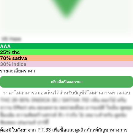
V6 Haze
AAA
25% thc
70% sativa
30% indica
รายละเอียดราคา
คลิกเพื่อเปิดเผยราคา
ราคาไม่สามารถมองเห็นได้สำหรับบัญชีที่ไม่ผ่านการตรวจสอบ
THC 25-30% (INDICA 30 / SATIVA 70) กลิ่น ดอกไม้ ครีม
หวาน Effect เด่น ผ่อนคลาย ลดปวดเมื่อย อารมณ์ดี ใจเย็น พูดคุย
ยิ้มแย้ม ความคิดสร้างสรรค์ หิว ร่าเริง 🚀 เหมาะสำหรับ ดูหนัง
ฟังเพลง เล่นเกมส์ ปาร์ตี้
ต้องมีใบสั่งยาจาก P.T.33 เพื่อซื้อและดูผลิตภัณฑ์กัญชาทางการ