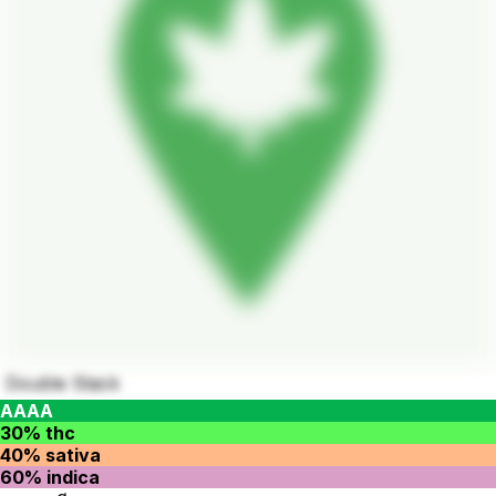
Double Stack
AAAA
30% thc
40% sativa
60% indica