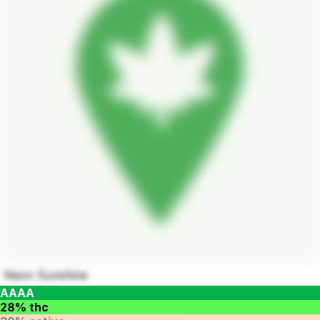
Neon Sunshine
AAAA
28% thc