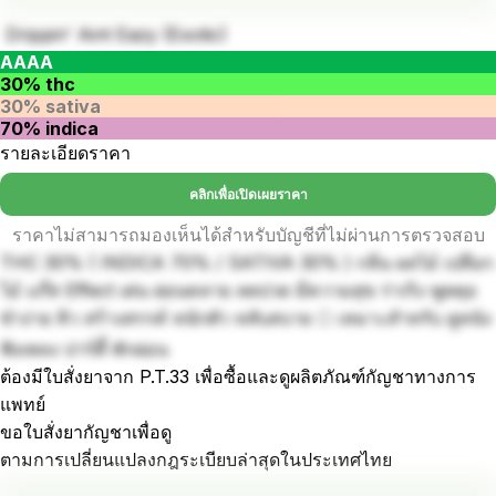
Drippin' Aint Eazy (Exotic)
AAAA
30% thc
30% sativa
70% indica
รายละเอียดราคา
คลิกเพื่อเปิดเผยราคา
ราคาไม่สามารถมองเห็นได้สำหรับบัญชีที่ไม่ผ่านการตรวจสอบ
THC 30% ( INDICA 70% / SATIVA 30% ) กลิ่น ผลไม้ เปลือก
ไม้ แก๊ส Effect เด่น ผ่อนคลาย ลดปวด มีความสุข ร่าเริง พูดคุย
ขำง่าย หิว สร้างสรรค์ หนักตัว หลับสบาย 🌕 เหมาะสำหรับ ดูหนัง
ฟังเพลง ปาร์ตี้ พักผ่อน
ต้องมีใบสั่งยาจาก P.T.33 เพื่อซื้อและดูผลิตภัณฑ์กัญชาทางการ
แพทย์
ขอใบสั่งยากัญชาเพื่อดู
ตามการเปลี่ยนแปลงกฎระเบียบล่าสุดในประเทศไทย