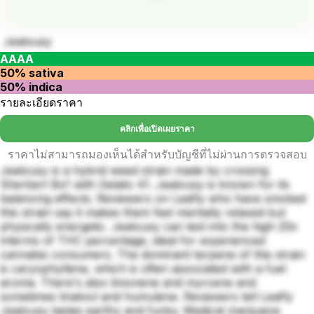
Jealousy
AAAA
50% sativa
50% indica
รายละเอียดราคา
คลิกเพื่อเปิดเผยราคา
ราคาไม่สามารถมองเห็นได้สำหรับบัญชีที่ไม่ผ่านการตรวจสอบ
Jealousy is a hybrid weed strain made by crossing
Sherbert Bx1 with Gelato 41. Jealousy is known for its
balancing effects. Reviewers on Leafly who have smoked
this strain say it makes them feel mentally relaxed but
physically energetic. Jealousy can test into the high 20s
interms of THC percentage, ideal for experienced
cannabis consumers. The dominant terpene of this strain
is caryophyllene, which is often associated with a fuel
aroma. There's also limonene and myrcene and
sometimes linalool and humulene. Reviewers tell Leafly
Jealousy tastes earthy and funky. Medical marijuana