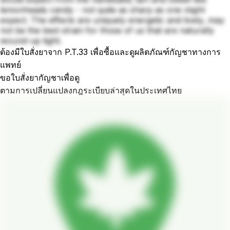
lemonheads candy - not quite as sharp as one might
expect. The effects are uniquely energetic and lively, may
not be the best strain for those of us that are naturally
wound-up tight.
ต้องมีใบสั่งยาจาก P.T.33 เพื่อซื้อและดูผลิตภัณฑ์กัญชาทางการ
แพทย์
ขอใบสั่งยากัญชาเพื่อดู
ตามการเปลี่ยนแปลงกฎระเบียบล่าสุดในประเทศไทย