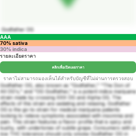
Godfather OG
AAA
70% sativa
30% indica
รายละเอียดราคา
คลิกเพื่อเปิดเผยราคา
ราคาไม่สามารถมองเห็นได้สำหรับบัญชีที่ไม่ผ่านการตรวจสอบ
Godfather OG, also known as "Godfather," "The Don of
All OG's," and "OG Godfather," is a potent indica marijuana
strain made by crossing XXX OG and Alpha OG. The
effects of this strain are sedating and relaxing. Godfather
OG is the go-to strain for medical marijuana patients
looking to relieve symptoms associated with insomnia and
pain. This strain features a flavor profile that is spicy and
kushy, with undertones of subtle grape. Consumers with a
low THC tolerance should only smoke Godfather OG in