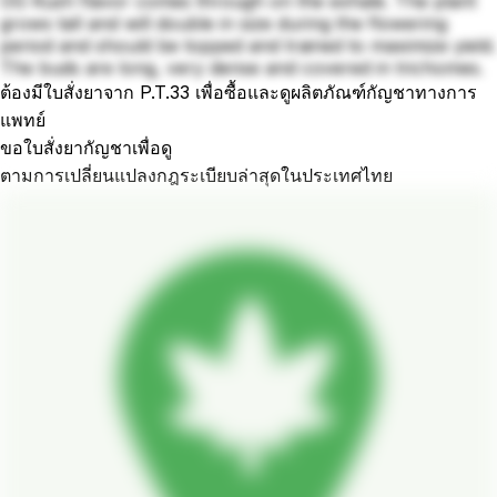
OG Kush flavor comes through on the exhale. The plant
grows tall and will double in size during the flowering
period and should be topped and trained to maximize yield.
The buds are long, very dense and covered in trichomes.
ต้องมีใบสั่งยาจาก P.T.33 เพื่อซื้อและดูผลิตภัณฑ์กัญชาทางการ
แพทย์
ขอใบสั่งยากัญชาเพื่อดู
ตามการเปลี่ยนแปลงกฎระเบียบล่าสุดในประเทศไทย