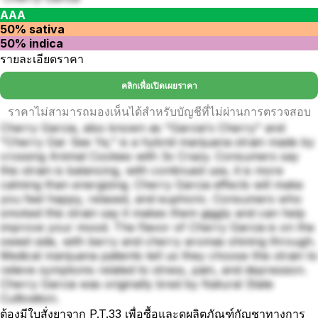
AAA
50% sativa
50% indica
รายละเอียดราคา
คลิกเพื่อเปิดเผยราคา
ราคาไม่สามารถมองเห็นได้สำหรับบัญชีที่ไม่ผ่านการตรวจสอบ
Cherry Garcia, also known as "Garcia's Cherry" and
"Cherry Gar See Ya," is a hybrid marijuana strain made by
crossing Animal Cookies with 3x Crazy. Consumers say
this strain is balancing, with continued use, it is more
calming than energizing. Cherry Garcia effects will make
you feel happy, relaxed, and euphoric. Consumers who
smoked this strain say it makes them giggly and can help
improve your mood. The flavor of Cherry Garcia is on the
sweet side, with berry and cherry aromas shining through.
Medical marijuana patients tell us they choose this strain to
relieve symptoms related to stress, pain, and depression.
Cherry Garcia was originally bred by Natural State
Cultivation.
ต้องมีใบสั่งยาจาก P.T.33 เพื่อซื้อและดูผลิตภัณฑ์กัญชาทางการ