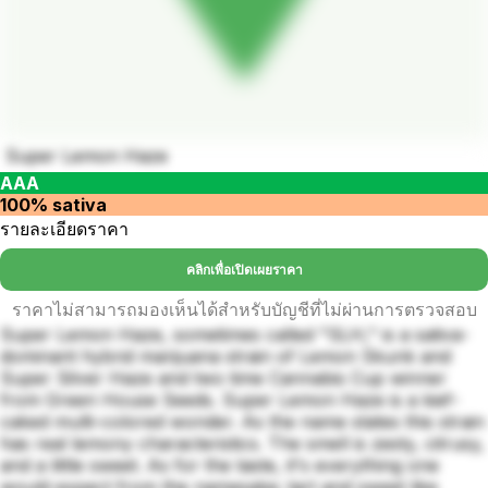
Super Lemon Haze
AAA
100% sativa
รายละเอียดราคา
คลิกเพื่อเปิดเผยราคา
ราคาไม่สามารถมองเห็นได้สำหรับบัญชีที่ไม่ผ่านการตรวจสอบ
Super Lemon Haze, sometimes called "SLH," is a sativa-
dominant hybrid marijuana strain of Lemon Skunk and
Super Silver Haze and two time Cannabis Cup winner
from Green House Seeds. Super Lemon Haze is a kief-
caked multi-colored wonder. As the name states this strain
has real lemony characteristics. The smell is zesty, citrusy,
and a little sweet. As for the taste, it's everything one
would expect from the namesake; tart and sweet like