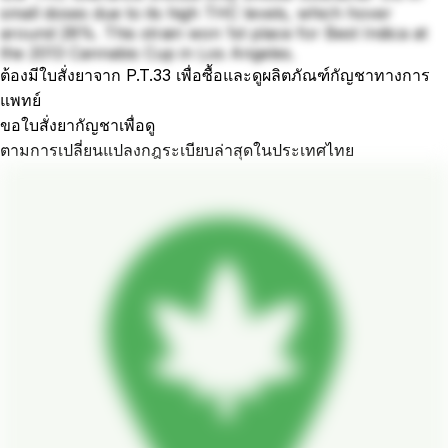
small doses due to its high THC levels, which hover
around 28%. This strain won 1st place for Best Indica at
the 2013 Cannabis Cup in Los Angeles.
ต้องมีใบสั่งยาจาก P.T.33 เพื่อซื้อและดูผลิตภัณฑ์กัญชาทางการ
แพทย์
ขอใบสั่งยากัญชาเพื่อดู
ตามการเปลี่ยนแปลงกฎระเบียบล่าสุดในประเทศไทย