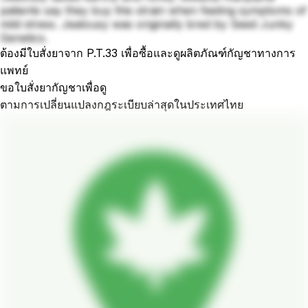
patients say they buy this strain when feeling symptoms of
mild stress. Jealousy was originally bred by Seed Junky
Genetics.
ต้องมีใบสั่งยาจาก P.T.33 เพื่อซื้อและดูผลิตภัณฑ์กัญชาทางการ
แพทย์
ขอใบสั่งยากัญชาเพื่อดู
ตามการเปลี่ยนแปลงกฎระเบียบล่าสุดในประเทศไทย