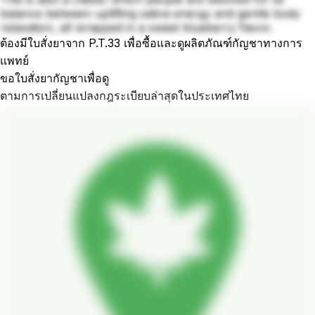
balance between uplifting sativa energy and gentle body
relaxation, all wrapped in a sweet blueberry flavor.
ต้องมีใบสั่งยาจาก P.T.33 เพื่อซื้อและดูผลิตภัณฑ์กัญชาทางการ
แพทย์
ขอใบสั่งยากัญชาเพื่อดู
ตามการเปลี่ยนแปลงกฎระเบียบล่าสุดในประเทศไทย