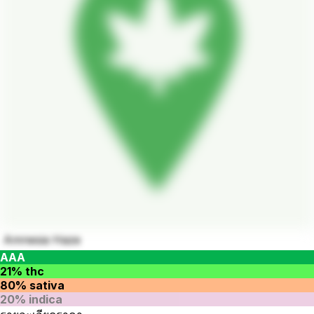
Amnesia Haze
AAA
21% thc
80% sativa
20% indica