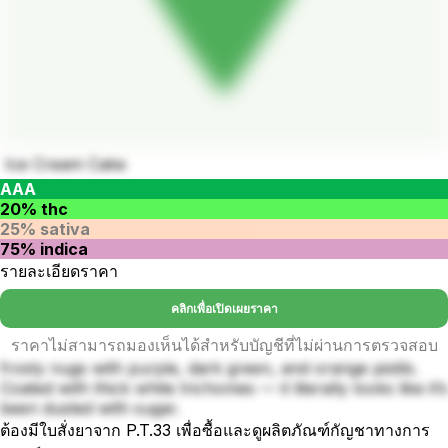
Ice Cream Cake
AAA
20% thc
25% sativa
75% indica
รายละเอียดราคา
คลิกเพื่อเปิดเผยราคา
ราคาไม่สามารถมองเห็นได้สำหรับบัญชีที่ไม่ผ่านการตรวจสอบ
frosty nugs with purple, dark green, and orange pistils.
Coated with thick white trichomes — it literally looks like it’s
been dusted with sugar.
ต้องมีใบสั่งยาจาก P.T.33 เพื่อซื้อและดูผลิตภัณฑ์กัญชาทางการ