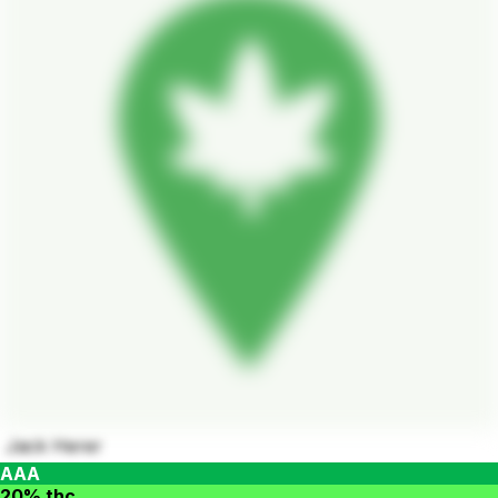
Jack Herer
AAA
20% thc