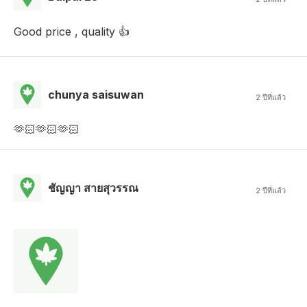
Good price , quality 👍
chunya saisuwan
2 ปีที่แล้ว
🫶🏻🫶🏻🫶🏻
ชัญญา สายสุวรรณ
2 ปีที่แล้ว