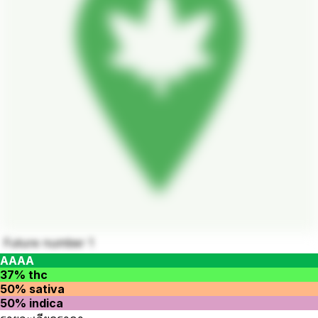
Future number 1
AAAA
37% thc
50% sativa
50% indica