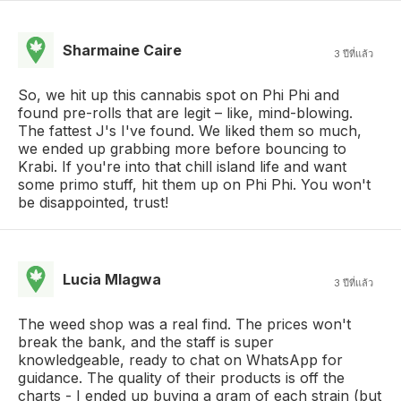
Sharmaine Caire
3 ปีที่แล้ว
So, we hit up this cannabis spot on Phi Phi and
found pre-rolls that are legit – like, mind-blowing.
The fattest J's I've found. We liked them so much,
we ended up grabbing more before bouncing to
Krabi. If you're into that chill island life and want
some primo stuff, hit them up on Phi Phi. You won't
be disappointed, trust!
Lucia Mlagwa
3 ปีที่แล้ว
The weed shop was a real find. The prices won't
break the bank, and the staff is super
knowledgeable, ready to chat on WhatsApp for
guidance. The quality of their products is off the
charts - I ended up buying a gram of each strain (but