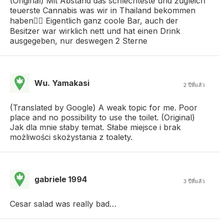
(Original) Mit Abstand das schlechteste und zugleich
teuerste Cannabis was wir in Thailand bekommen
haben👎🏼 Eigentlich ganz coole Bar, auch der
Besitzer war wirklich nett und hat einen Drink
ausgegeben, nur deswegen 2 Sterne
Wu. Yamakasi
2 ปีที่แล้ว
(Translated by Google) A weak topic for me. Poor
place and no possibility to use the toilet. (Original)
Jak dla mnie słaby temat. Słabe miejsce i brak
możliwości skożystania z toalety.
gabriele 1994
3 ปีที่แล้ว
Cesar salad was really bad…