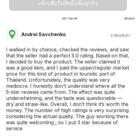
คลิกเพื่อรับสิทธิ์/เพิ่มธุรกิจ
หน้า 1 ของ 44
หน้าต่อไป
Andrei Savchenko
3 เดือนที่แล้ว
I walked in by chance, checked the reviews, and saw
that the seller had a perfect 5.0 rating. Based on that,
I decided to buy the product. The seller claimed it
was a good item, and I paid the upper/regular market
price for this kind of product in touristic part of
Thailand. Unfortunately, the quality was very
mediocre. I honestly don’t understand where all the
5-star reviews came from. The effect was quite
underwhelming, and the taste was questionable —
dry and straw-like. Overall, I don’t think it’s worth the
money. The number of high ratings is very surprising
considering the actual quality. The guy working there
was quite welcoming , so I put 3 star because of
service