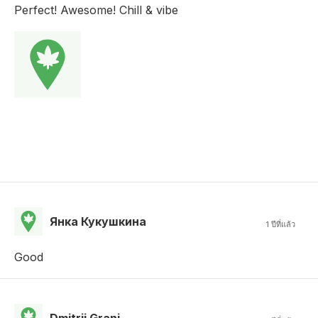
Perfect! Awesome! Chill & vibe
Янка Кукушкина
1 ปีที่แล้ว
Good
Dmitrii Granj