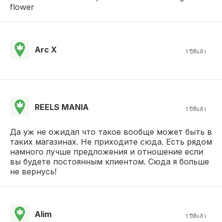
flower
Arc X
1 ปีที่แล้ว
REELS MANIA
1 ปีที่แล้ว
Да уж не ожидал что такое вообще может быть в
таких магазинах. Не приходите сюда. Есть рядом
намного лучше предложения и отношение если
вы будете постоянным клиентом. Сюда я больше
не вернусь!
Alim
1 ปีที่แล้ว