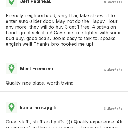
Jeff Papineau
6 เดือนที่แล้ว
Friendly neighborhood, very thai, take shoes of to
enter auto-slider door. May not do the Happy Hour
any more, they will do buy 3 get 1 free. 4 sativa on
hand, great selection! Gave me free lighter with some
bud buy, good deals. Job is easy to talk to, speaks
english well! Thanks bro hooked me up!
Mert Eremrem
6 เดือนที่แล้ว
Quality nice place, worth trying
kamuran saygili
6 เดือนที่แล้ว
Great staff , stuff and puffs :))) Quality experience. 4k
screen+ps5 in the cozy lounge , The secret room is