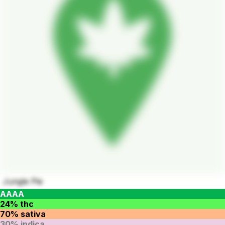
Jungle Pie
AAAA
24% thc
70% sativa
30% indica