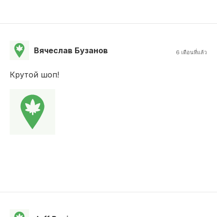
Вячеслав Бузанов
6 เดือนที่แล้ว
Крутой шоп!