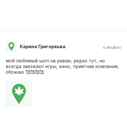
Карина Григореьва
6 เดือนที่แล้ว
мой любимый шоп на раваи, редко тут, но
всегда заезжаю! игры, кино, приятная компания,
обожаю 🥰🥰🥰🥰