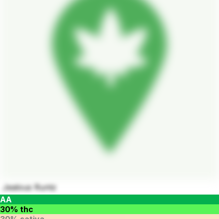
Jealous Runtz
AA
30% thc
30% sativa