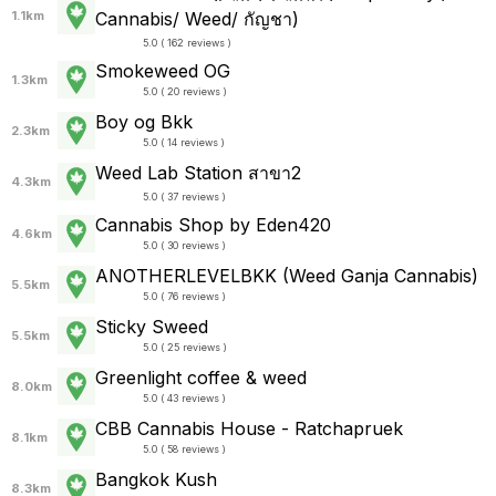
Cannabis/ Weed/ กัญชา)
1.1km
5.0 ( 162 reviews )
Smokeweed OG
1.3km
5.0 ( 20 reviews )
Boy og Bkk
2.3km
5.0 ( 14 reviews )
Weed Lab Station สาขา2
4.3km
5.0 ( 37 reviews )
Cannabis Shop by Eden420
4.6km
5.0 ( 30 reviews )
ANOTHERLEVELBKK (Weed Ganja Cannabis)
5.5km
5.0 ( 76 reviews )
Sticky Sweed
5.5km
5.0 ( 25 reviews )
Greenlight coffee & weed
8.0km
5.0 ( 43 reviews )
CBB Cannabis House - Ratchapruek
8.1km
5.0 ( 58 reviews )
Bangkok Kush
8.3km