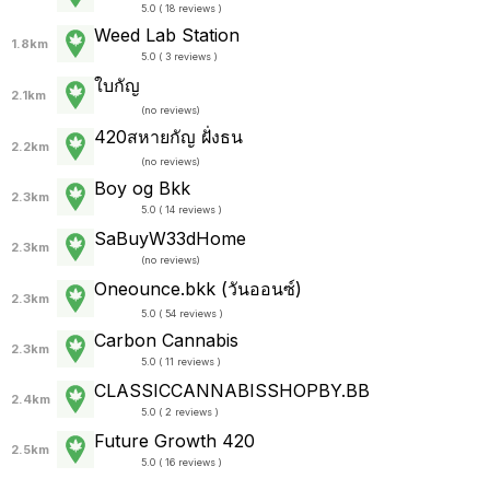
5.0 ( 18 reviews )
Weed Lab Station
1.8km
5.0 ( 3 reviews )
ใบกัญ
2.1km
(
no reviews
)
420สหายกัญ ฝั่งธน
2.2km
(
no reviews
)
Boy og Bkk
2.3km
5.0 ( 14 reviews )
SaBuyW33dHome
2.3km
(
no reviews
)
Oneounce.bkk (วันออนซ์)
2.3km
5.0 ( 54 reviews )
Carbon Cannabis
2.3km
5.0 ( 11 reviews )
CLASSIC​CANNABIS​SHOP​BY.BB​
2.4km
5.0 ( 2 reviews )
Future Growth 420
2.5km
5.0 ( 16 reviews )