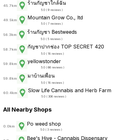
ร้านกัญชาใกล้ฉัน
45.7km
5.0 ( 9 reviews )
Mountain Grow Co., ltd
49.5km
5.0 ( 7 reviews )
ร้านกัญชา Bestweeds
56.3km
5.0 ( 5 reviews )
กัญชาปากช่อง TOP SECRET 420
58.7km
5.0 ( 18 reviews )
yellowstonder
59.8km
5.0 ( 66 reviews )
มาบ้านเพื่อน
59.8km
5.0 ( 18 reviews )
Slow Life Cannabis and Herb Farm
60.4km
5.0 ( 306 reviews )
All Nearby Shops
Po weed shop
0.0km
5.0 ( 3 reviews )
Bee's Hive - Cannabis Dispensary