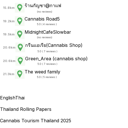
ร้านกัญชา@กาแฟ
15.8km
(
no reviews
)
Cannabis Road5
19.2km
5.0 ( 4 reviews )
MidnightCafeSlowbar
19.5km
(
no reviews
)
กรีนแอเรีย(Cannabis Shop)
20.6km
5.0 ( 7 reviews )
Green_Area (cannabis shop)
20.6km
5.0 ( 7 reviews )
The weed family
21.3km
5.0 ( 5 reviews )
English
Thai
Thailand Rolling Papers
Cannabis Tourism Thailand 2025