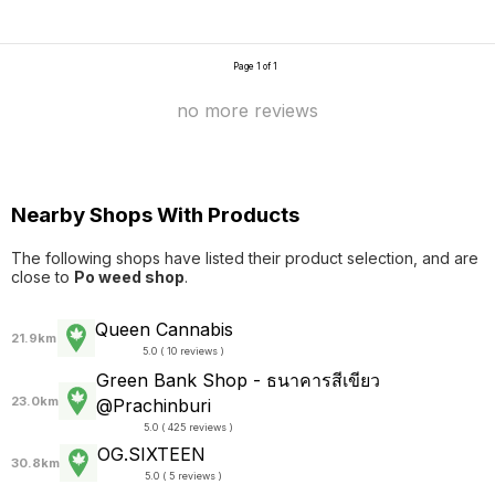
Page 1 of 1
no more reviews
Nearby Shops With Products
The following shops have listed their product selection, and are
close to
Po weed shop
.
Queen Cannabis
21.9km
5.0 ( 10 reviews )
Green Bank Shop - ธนาคารสีเขียว
23.0km
@Prachinburi
5.0 ( 425 reviews )
OG.SIXTEEN
30.8km
5.0 ( 5 reviews )