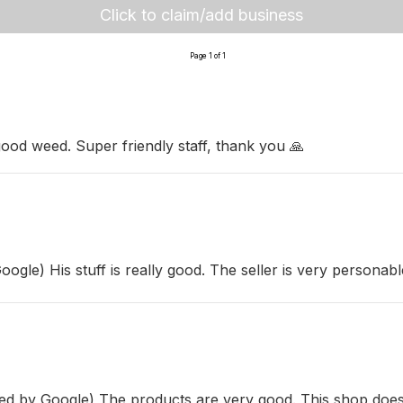
Click to claim/add business
Page 1 of 1
ood weed. Super friendly staff, thank you 🙏
oogle) His stuff is really good. The seller is very personabl
ted by Google) The products are very good. This shop doesn't