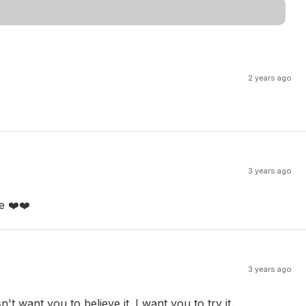
2 years ago
3 years ago
e ❤️❤️
3 years ago
 want you to believe it. I want you to try it.