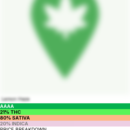
Lemon Haze
AAAA
21% THC
80% SATIVA
20% INDICA
PRICE BREAKDOWN