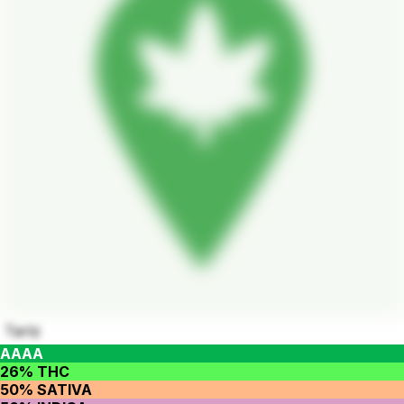
Tartz
AAAA
26% THC
50% SATIVA