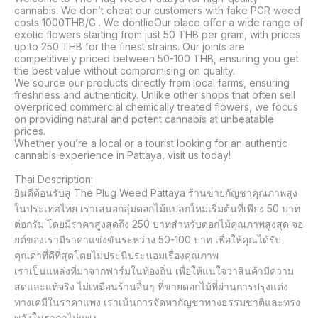
cannabis. We don’t cheat our customers with fake PGR weed 
costs 1000THB/G . We dontlieOur place offer a wide range of 
exotic flowers starting from just 50 THB per gram, with prices 
up to 250 THB for the finest strains. Our joints are 
competitively priced between 50-100 THB, ensuring you get 
the best value without compromising on quality.

We source our products directly from local farms, ensuring 
freshness and authenticity. Unlike other shops that often sell 
overpriced commercial chemically treated flowers, we focus 
on providing natural and potent cannabis at unbeatable 
prices.

Whether you’re a local or a tourist looking for an authentic 
cannabis experience in Pattaya, visit us today!

Thai Description:

ยินดีต้อนรับสู่ The Plug Weed Pattaya ร้านขายกัญชาคุณภาพสูง
ในประเทศไทย เราเสนอกลุ่มดอกไม้แปลกใหม่เริ่มต้นที่เพียง 50 บาท
ต่อกรัม โดยมีราคาสูงสุดถึง 250 บาทสำหรับดอกไม้คุณภาพสูงสุด จอ
ยต์ของเรามีราคาแข่งขันระหว่าง 50-100 บาท เพื่อให้คุณได้รับ
คุณค่าที่ดีที่สุดโดยไม่ประนีประนอมเรื่องคุณภาพ

เราเป็นแหล่งที่มาจากฟาร์มในท้องถิ่น เพื่อให้แน่ใจว่าสินค้ามีความ
สดและแท้จริง ไม่เหมือนร้านอื่นๆ ที่ขายดอกไม้ที่ผ่านการปรุงแต่ง
ทางเคมีในราคาแพง เราเน้นการจัดหากัญชาทางธรรมชาติและทรง
พลังในราคาไม่แพง
