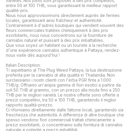
variétés. Nos joints sont proposés à des prix compétitifs, 
entre 50 et 100 THB, vous garantissant le meilleur rapport 
qualité-prix.

Nous nous approvisionnons directement auprès de fermes 
locales, garantissant ainsi fraîcheur et authenticité. 
Contrairement à d'autres boutiques qui vendent souvent des 
fleurs commerciales traitées chimiquement à des prix 
exorbitants, nous nous concentrons sur la fourniture de 
cannabis naturel et puissant à des prix imbattables.

Que vous soyez un habitant ou un touriste à la recherche 
d'une expérience cannabis authentique à Pattaya, rendez-
nous visite dès aujourd'hui !

Italian Description:

Ti aspettiamo al The Plug Weed Pattaya, la tua destinazione 
preferita per la cannabis di alta qualità in Thailandia. Non 
surclassiamo i nostri clienti con l'erba PGR finta a 1.000 
THB/g. Offriamo un'ampia gamma di fiori esotici a partire da 
soli 50 THB al grammo, con un prezzo alla moda fino a 250 
THB per le migliori varietà. Le nostre offerte sono offerte a 
prezzi competitivi, tra 50 e 100 THB, garantendo il miglior 
rapporto qualità-prezzo.

Ci riforniamo direttamente dalle fattorie locali, garantendo sia 
freschezza che autenticità. A differenza di altre boutique che 
spesso vendono fiori commerciali trattati chimicamente a 
prezzi esorbitanti, ci concentriamo sulla fornitura di cannabis 
naturale e potente a prezzi imbattibili.
