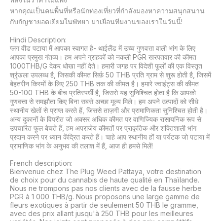
หากคุณเป็นคนพื้นที่หรือนักท่องเที่ยวที่กำลังมองหาความสนุกสนาน
กับกัญชายอดเยียมในพัทยา มาเยือนทีมงานของเราในวันนี้!

Hindi Description:

प्लग वीड पटाया में आपका स्वागत है- थाईलैंड में उच्च गुणवत्ता वाली भांग के लिए 
आपका प्रमुख गंतव्य। हम अपने ग्राहकों को नकली PGR खरपतवार की कीमत 
1000THB/G देकर धोखा नहीं देते। हमारी जगह पर विदेशी फूलों की एक विस्तृत 
श्रृंखला उपलब्ध है, जिसकी कीमत सिर्फ़ 50 THB प्रति ग्राम से शुरू होती है, जिसमें 
बेहतरीन किस्मों के लिए 250 THB तक की कीमत है। हमारे ज्वाइंट्स की कीमत 
50-100 THB के बीच प्रतिस्पर्धी है, जिससे यह सुनिश्चित होता है कि आपको 
गुणवत्ता से समझौता किए बिना सबसे अच्छा मूल्य मिले। हम अपने उत्पादों को सीधे 
स्थानीय खेतों से प्राप्त करते हैं, जिससे ताज़गी और प्रामाणिकता सुनिश्चित होती है। 
अन्य दुकानों के विपरीत जो अक्सर अधिक कीमत पर वाणिज्यिक रासायनिक रूप से 
उपचारित फूल बेचते हैं, हम अपराजेय कीमतों पर प्राकृतिक और शक्तिशाली भांग 
प्रदान करने पर ध्यान केंद्रित करते हैं। चाहे आप स्थानीय हों या पर्यटक जो पटाया में 
प्रामाणिक भांग के अनुभव की तलाश में हैं, आज ही हमसे मिलें!

French description:

Bienvenue chez The Plug Weed Pattaya, votre destination 
de choix pour du cannabis de haute qualité en Thaïlande. 
Nous ne trompons pas nos clients avec de la fausse herbe 
PGR à 1 000 THB/g. Nous proposons une large gamme de 
fleurs exotiques à partir de seulement 50 THB le gramme, 
avec des prix allant jusqu'à 250 THB pour les meilleures 