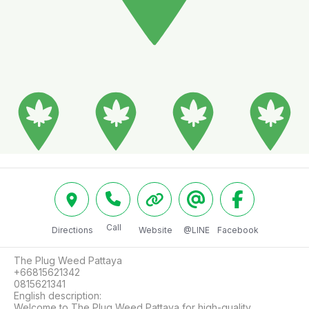
Call
Directions
Website
@LINE
Facebook
The Plug Weed Pattaya

+66815621342

0815621341

English description:

Welcome to The Plug Weed Pattaya for high-quality 