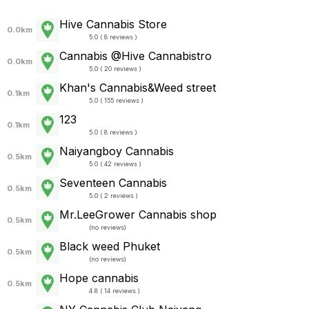
Hive Cannabis Store
0.0km
5.0 ( 8 reviews )
Cannabis @Hive Cannabistro
0.0km
5.0 ( 20 reviews )
Khan's Cannabis&Weed street
0.1km
5.0 ( 155 reviews )
123
0.1km
5.0 ( 8 reviews )
Naiyangboy Cannabis
0.5km
5.0 ( 42 reviews )
Seventeen Cannabis
0.5km
5.0 ( 2 reviews )
Mr.LeeGrower Cannabis shop
0.5km
(
no reviews
)
Black weed Phuket
0.5km
(
no reviews
)
Hope cannabis
0.5km
4.8 ( 14 reviews )