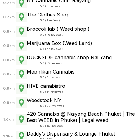
NY Cannabis Club Naiyang
0.7km
5.0 ( 3 reviews )
The Clothes Shop
0.7km
5.0 ( 1 review )
Broccoli lab ( Weed shop )
0.8km
5.0 ( 46 reviews )
Marijuana Box (Weed Land)
0.8km
4.9 ( 57 reviews )
DUCKSIDE cannabis shop Nai Yang
0.8km
5.0 ( 62 reviews )
Maphlikan Cannabis
0.8km
5.0 ( 6 reviews )
HIVE canabistro
0.9km
5.0 ( 14 reviews )
Weedstock NY
0.9km
5.0 ( 22 reviews )
420 Cannabis @ Naiyang Beach Phuket | The
Best WEED in Phuket | Legal weed
1.0km
5.0 ( 143 reviews )
Daddy’s Dispensary & Lounge Phuket
1.3km