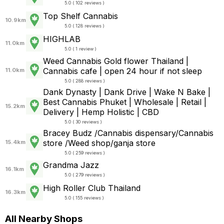
5.0 ( 102 reviews )
Top Shelf Cannabis
10.9km
5.0 ( 128 reviews )
HIGHLAB
11.0km
5.0 ( 1 review )
Weed Cannabis Gold flower Thailand |
Cannabis cafe | open 24 hour if not sleep
11.0km
5.0 ( 288 reviews )
Dank Dynasty | Dank Drive | Wake N Bake |
Best Cannabis Phuket | Wholesale | Retail |
15.2km
Delivery | Hemp Holistic | CBD
5.0 ( 30 reviews )
Bracey Budz /Cannabis dispensary/Cannabis
store /Weed shop/ganja store
15.4km
5.0 ( 259 reviews )
Grandma Jazz
16.1km
5.0 ( 279 reviews )
High Roller Club Thailand
16.3km
5.0 ( 155 reviews )
All Nearby Shops