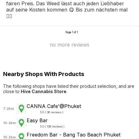
fairen Preis. Das Weed lässt auch jeden Liebhaber
auf seine Kosten kommen 😋 Bis zum nächsten mal
✌🏽
Page 1 of 1
no more reviews
Nearby Shops With Products
The following shops have listed their product selection, and are
close to
Hive Cannabis Store
.
CANNA Cafe'@Phuket
7.2km
5.0 ( 36 reviews )
Easy Bar
10.2km
5.0 ( 106 reviews )
Freedom Bar - Bang Tao Beach Phuket
10.2km