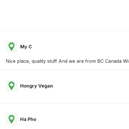
My C
Nice place, quality stuff And we are from BC Canada Wil
Hongry Vegan
Ha Pho