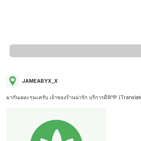
JAMEABYX_X
มากันเยอะๆนะครับ เจ้าของร้านน่ารัก บริการดี💯💚 (Transl