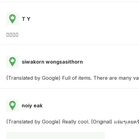
T Y
👍🏻👍🏻
siwakorn wongsasithorn
(Translated by Google) Full of items. There are many var
noiy eak
(Translated by Google) Really cool. (Original) แจ่มๆเลยคร