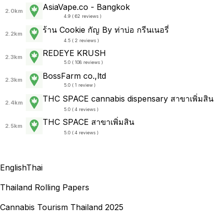
AsiaVape.co - Bangkok
2.0km
4.9 ( 62 reviews )
ร้าน Cookie กัญ By ท่าบ่อ กรีนเนอรี่
2.2km
4.5 ( 2 reviews )
REDEYE KRUSH
2.3km
5.0 ( 108 reviews )
BossFarm co.,ltd
2.3km
5.0 ( 1 review )
THC SPACE cannabis dispensary สาขาเพิ่มสิน
2.4km
5.0 ( 4 reviews )
THC SPACE สาขาเพิ่มสิน
2.5km
5.0 ( 4 reviews )
English
Thai
Thailand Rolling Papers
Cannabis Tourism Thailand 2025