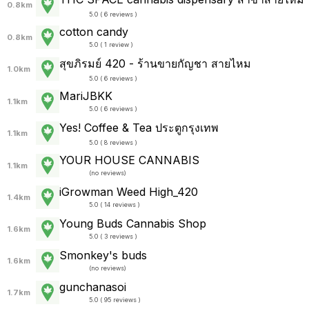
0.8km
5.0 ( 6 reviews )
cotton candy
0.8km
5.0 ( 1 review )
สุขภิรมย์ 420 - ร้านขายกัญชา สายไหม
1.0km
5.0 ( 6 reviews )
MariJBKK
1.1km
5.0 ( 6 reviews )
Yes! Coffee & Tea ประตูกรุงเทพ
1.1km
5.0 ( 8 reviews )
YOUR HOUSE CANNABIS
1.1km
(
no reviews
)
iGrowman Weed High_420
1.4km
5.0 ( 14 reviews )
Young Buds Cannabis Shop
1.6km
5.0 ( 3 reviews )
Smonkey's buds
1.6km
(
no reviews
)
gunchanasoi
1.7km
5.0 ( 95 reviews )