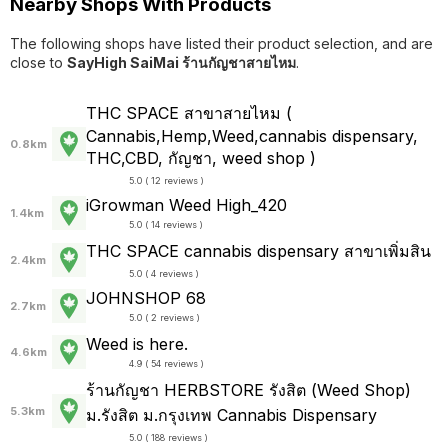
Nearby Shops With Products
The following shops have listed their product selection, and are
close to
SayHigh SaiMai ร้านกัญชาสายไหม
.
THC SPACE สาขาสายไหม (
Cannabis,Hemp,Weed,cannabis dispensary,
0.8km
THC,CBD, กัญชา, weed shop )
5.0 ( 12 reviews )
iGrowman Weed High_420
1.4km
5.0 ( 14 reviews )
THC SPACE cannabis dispensary สาขาเพิ่มสิน
2.4km
5.0 ( 4 reviews )
JOHNSHOP 68
2.7km
5.0 ( 2 reviews )
Weed is here.
4.6km
4.9 ( 54 reviews )
ร้านกัญชา HERBSTORE รังสิต (Weed Shop)
5.3km
ม.รังสิต ม.กรุงเทพ Cannabis Dispensary
5.0 ( 188 reviews )