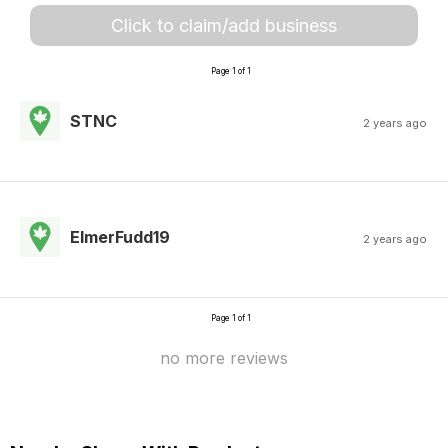
Click to claim/add business
Page 1 of 1
STNC
2 years ago
ElmerFudd19
2 years ago
Page 1 of 1
no more reviews