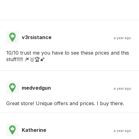
v3rsistance
a year ago
10/10 trust me you have to see these prices and this
stuff!!!!! 🎆🥇🏆🌠
medvedgun
a year ago
Great store! Unique offers and prices. I buy there.
Katherine
a year ago