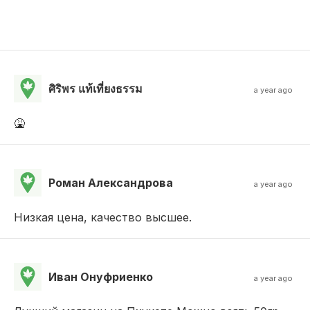
ศิริพร แท้เที่ยงธรรม
a year ago
🤮
Роман Александрова
a year ago
Низкая цена, качество высшее.
Иван Онуфриенко
a year ago