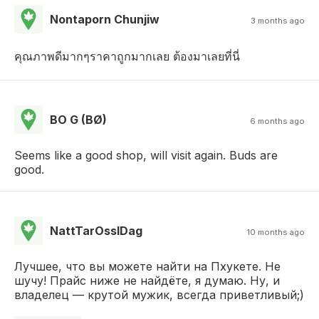
Nontaporn Chunjiw
3 months ago
คุณภาพดีมากๆราคาถูกมากเลย ต้องมาเลยที่นี่
BO G (BØ)
6 months ago
Seems like a good shop, will visit again. Buds are
good.
NattTarOssIDag
10 months ago
Лучшее, что вы можете найти на Пхукете. Не
шучу! Прайс ниже не найдёте, я думаю. Ну, и
владелец — крутой мужик, всегда приветливый;)