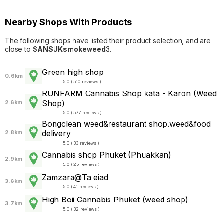
Nearby Shops With Products
The following shops have listed their product selection, and are
close to
SANSUKsmokeweed3
.
Green high shop
0.6km
5.0 ( 510 reviews )
RUNFARM Cannabis Shop kata - Karon (Weed
Shop)
2.6km
5.0 ( 577 reviews )
Bongclean weed&restaurant shop.weed&food
delivery
2.8km
5.0 ( 33 reviews )
Cannabis shop Phuket (Phuakkan)
2.9km
5.0 ( 25 reviews )
Zamzara@Ta eiad
3.6km
5.0 ( 41 reviews )
High Boii Cannabis Phuket (weed shop)
3.7km
5.0 ( 32 reviews )