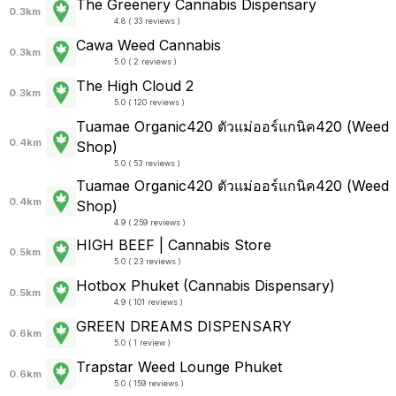
The Greenery Cannabis Dispensary
0.3km
4.8 ( 33 reviews )
Cawa Weed Cannabis
0.3km
5.0 ( 2 reviews )
The High Cloud 2
0.3km
5.0 ( 120 reviews )
Tuamae Organic420 ตัวแม่ออร์แกนิค420 (Weed
0.4km
Shop)
5.0 ( 53 reviews )
Tuamae Organic420 ตัวแม่ออร์แกนิค420 (Weed
0.4km
Shop)
4.9 ( 259 reviews )
HIGH BEEF | Cannabis Store
0.5km
5.0 ( 23 reviews )
Hotbox Phuket (Cannabis Dispensary)
0.5km
4.9 ( 101 reviews )
GREEN DREAMS DISPENSARY
0.6km
5.0 ( 1 review )
Trapstar Weed Lounge Phuket
0.6km
5.0 ( 159 reviews )