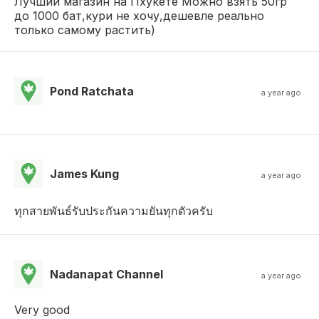
Лучший магазин на Пхукете Можно взять 50гр
до 1000 бат,кури не хочу,дешевле реально
только самому растить)
Pond Ratchata
a year ago
James Kung
a year ago
ทุกสายพันธ์รับประกันความยันทุกตัวครับ
Nadanapat Channel
a year ago
Very good