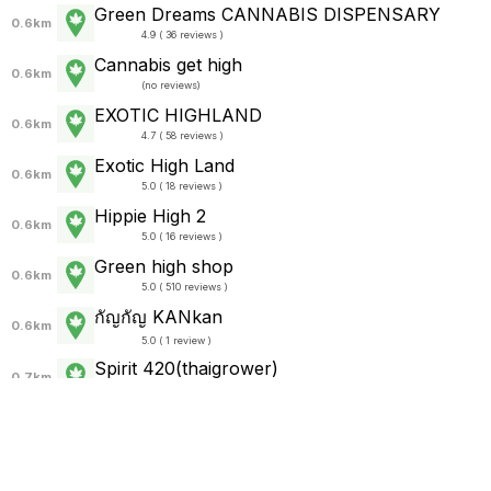
Green Dreams CANNABIS DISPENSARY
0.6km
4.9 ( 36 reviews )
Cannabis get high
0.6km
(
no reviews
)
EXOTIC HIGHLAND
0.6km
4.7 ( 58 reviews )
Exotic High Land
0.6km
5.0 ( 18 reviews )
Hippie High 2
0.6km
5.0 ( 16 reviews )
Green high shop
0.6km
5.0 ( 510 reviews )
กัญกัญ KANkan
0.6km
5.0 ( 1 review )
Spirit 420(thaigrower)
0.7km
5.0 ( 37 reviews )
Green panda
0.7km
4.3 ( 6 reviews )
Inspi Cannabis Shop
0.7km
5.0 ( 34 reviews )