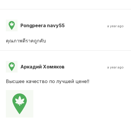
Pongpeera navy55
a year ago
คุณภาพดีราคถูกคับ
Аркадий Хомяков
a year ago
Высшее качество по лучшей цене!!