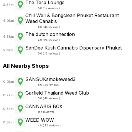
The Terp Lounge
3.8km
5.0 ( 17 reviews )
Chill Well & Bongclean Phuket Restaurant
Weed Canabis
4.0km
5.0 ( 46 reviews )
The dutch connection
4.8km
4.9 ( 86 reviews )
SanDee Kush Cannabis Dispensary Phuket
5.3km
5.0 ( 12 reviews )
All Nearby Shops
SANSUKsmokeweed3
0.0km
5.0 ( 25 reviews )
Garfield Thailand Weed Club
0.2km
5.0 ( 46 reviews )
CANNABIS BOX
0.3km
(
no reviews
)
WEED WOW
0.3km
4.8 ( 22 reviews )