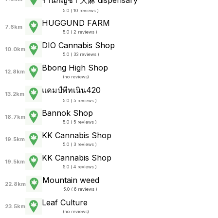
5.0 ( 10 reviews )
HUGGUND FARM
7.6km
5.0 ( 2 reviews )
DIO Cannabis Shop
10.0km
5.0 ( 33 reviews )
Bbong High Shop
12.8km
(
no reviews
)
แคมป์​พีทเนิน420
13.2km
5.0 ( 5 reviews )
Bannok Shop
18.7km
5.0 ( 5 reviews )
KK Cannabis Shop
19.5km
5.0 ( 3 reviews )
KK Cannabis Shop
19.5km
5.0 ( 4 reviews )
Mountain weed
22.8km
5.0 ( 6 reviews )
Leaf Culture
23.5km
(
no reviews
)