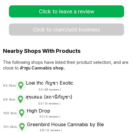
Click to leave a review
Click to claim/add business
Nearby Shops With Products
The following shops have listed their product selection, and are
close to
คำพูน Cannabis shop.
.
Loei thc กัญชา Exotic
93.3km
5.0 ( 65 reviews )
สุขเสมอ (สถานีกัญชา)
98.1km
5.0 ( 14 reviews )
High Drop
100.1km
5.0 ( 8 reviews )
Greenbird House Cannabis by Ble
101.4km
4.9 ( 12 reviews )