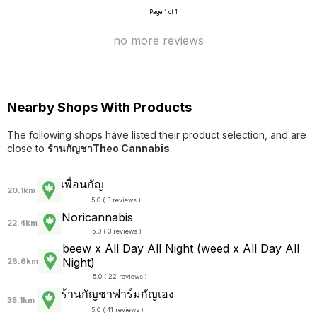
Page 1 of 1
no more reviews
Nearby Shops With Products
The following shops have listed their product selection, and are
close to
ร้านกัญชาTheo Cannabis
.
เพื่อนกัญ
20.1km
5.0 ( 3 reviews )
Noricannabis
22.4km
5.0 ( 3 reviews )
beew x All Day All Night (weed x All Day All
Night)
26.6km
5.0 ( 22 reviews )
ร้านกัญชาฟาร์มกัญเอง
35.1km
5.0 ( 41 reviews )