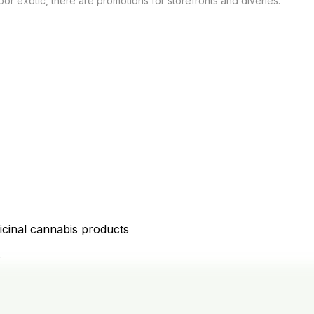
oor exotic, there are promotions for storefronts and diveries.
icinal cannabis products
D