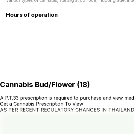
Various types of cannabis, starting at 60-150฿, indoor grade, ind
Hours of operation
Cannabis Bud/Flower
(
18
)
A P.T.33 prescription is required to purchase and view med
Get a Cannabis Prescription To View
AS PER RECENT REGULATORY CHANGES IN THAILAN