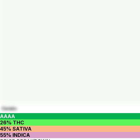
Gelato
AAAA
26% THC
45% SATIVA
55% INDICA