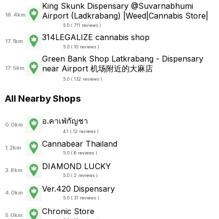
King Skunk Dispensary @Suvarnabhumi
Airport (Ladkrabang) |Weed|Cannabis Store|
16.4km
5.0 ( 711 reviews )
314LEGALIZE cannabis shop
17.1km
5.0 ( 10 reviews )
Green Bank Shop Latkrabang - Dispensary
near Airport 机场附近的大麻店
17.5km
5.0 ( 132 reviews )
All Nearby Shops
อ.คาเฟ่กัญชา
0.0km
4.1 ( 12 reviews )
Cannabear Thailand
1.2km
5.0 ( 6 reviews )
DIAMOND LUCKY
3.8km
5.0 ( 2 reviews )
Ver.420 Dispensary
4.0km
5.0 ( 31 reviews )
Chronic Store
5.0km