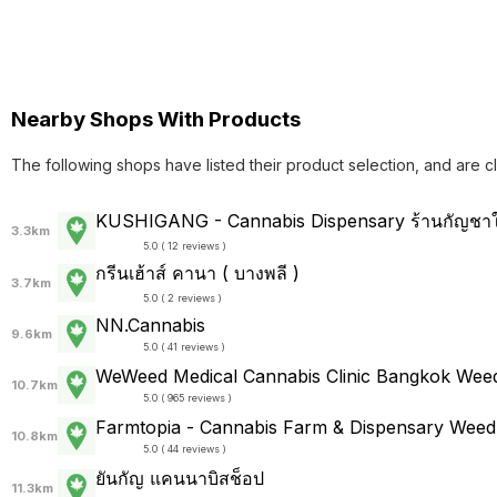
Nearby Shops With Products
The following shops have listed their product selection, and are c
KUSHIGANG - Cannabis Dispensary ร้านกัญช
3.3km
5.0 ( 12 reviews )
กรีนเฮ้าส์ คานา ( บางพลี )
3.7km
5.0 ( 2 reviews )
NN.Cannabis
9.6km
5.0 ( 41 reviews )
WeWeed Medical Cannabis Clinic Bangkok Wee
10.7km
5.0 ( 965 reviews )
Farmtopia - Cannabis Farm & Dispensary Weed
10.8km
5.0 ( 44 reviews )
ยันกัญ แคนนาบิสช็อป
11.3km