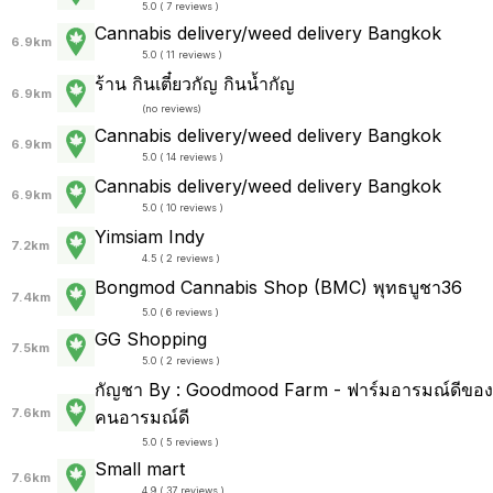
5.0 ( 7 reviews )
Cannabis delivery/weed delivery Bangkok
6.9km
5.0 ( 11 reviews )
ร้าน​ กินเตี๋ยวกัญ​ กินน้ำกัญ
6.9km
(
no reviews
)
Cannabis delivery/weed delivery Bangkok
6.9km
5.0 ( 14 reviews )
Cannabis delivery/weed delivery Bangkok
6.9km
5.0 ( 10 reviews )
Yimsiam Indy
7.2km
4.5 ( 2 reviews )
Bongmod Cannabis Shop (BMC) พุทธบูชา36
7.4km
5.0 ( 6 reviews )
GG Shopping
7.5km
5.0 ( 2 reviews )
กัญชา By : Goodmood Farm - ฟาร์มอารมณ์ดีของ
7.6km
คนอารมณ์ดี
5.0 ( 5 reviews )
Small mart
7.6km
4.9 ( 37 reviews )