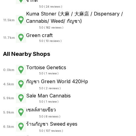
5.0 ( 24 reviews )
Kuma Stoner (大麻 / 大麻店 / Dispensary /
Cannabis/ Weed/ กัญชา)
11.5km
5.0 ( 162 reviews )
Green craft
11.7km
5.0 ( 10 reviews )
All Nearby Shops
Tortoise Genetics
0.0km
5.0 ( 1 review )
กัญชา Green World 420Hp
4.5km
5.0 ( 2 reviews )
Sale Man Cannabis
5.9km
5.0 ( 1 review )
เซลล์สายเขียว
5.9km
5.0 ( 6 reviews )
ร้านกัญชา Sweed eyes
6.5km
5.0 ( 107 reviews )