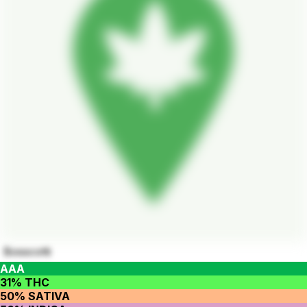
Bosscotti
AAA
31% THC
50% SATIVA