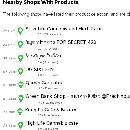
Nearby Shops With Products
The following shops have listed their product selection, and are c
Slow Life Cannabis and Herb Farm
22.0km
5.0 ( 306 reviews )
กัญชาปากช่อง TOP SECRET 420
23.9km
5.0 ( 18 reviews )
ร้านกัญชาใกล้ฉัน
36.7km
5.0 ( 9 reviews )
OG.SIXTEEN
66.2km
5.0 ( 5 reviews )
Queen Cannabis
68.8km
5.0 ( 10 reviews )
Green Bank Shop - ธนาคารสีเขียว @Prachinbur
69.8km
5.0 ( 425 reviews )
Kung Fu Cafe & Bakery
71.7km
5.0 ( 14 reviews )
High Life Cannabiz cafe
72.8km
5.0 ( 36 reviews )