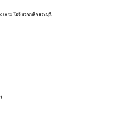
lose to
โอจี มวกเหล็ก สระบุรี
.
i