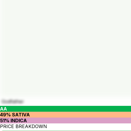
Godfather
AA
49% SATIVA
51% INDICA
PRICE BREAKDOWN