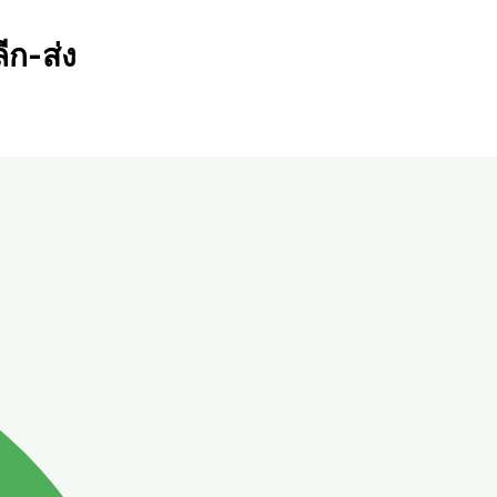
ีก-ส่ง