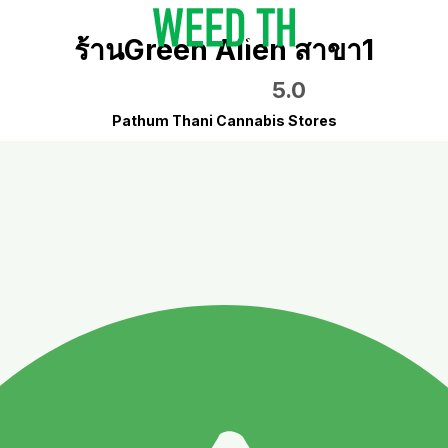
ร้านGreen Alien สาขา1
5.0
Pathum Thani Cannabis Stores