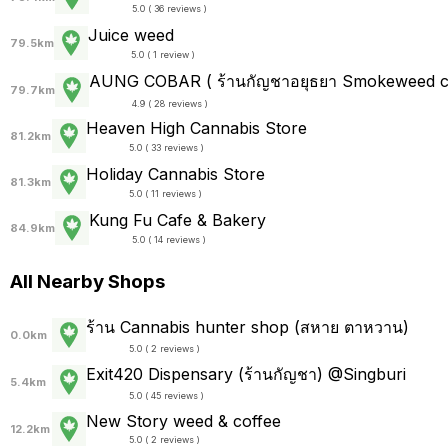
5.0 ( 36 reviews )
Juice weed
79.5km
5.0 ( 1 review )
AUNG COBAR ( ร้านกัญชาอยุธยา Smokeweed ca
79.7km
4.9 ( 28 reviews )
Heaven High Cannabis Store
81.2km
5.0 ( 33 reviews )
Holiday Cannabis Store
81.3km
5.0 ( 11 reviews )
Kung Fu Cafe & Bakery
84.9km
5.0 ( 14 reviews )
All Nearby Shops
ร้าน Cannabis hunter shop (สหาย ตาหวาน)
0.0km
5.0 ( 2 reviews )
Exit420 Dispensary (ร้านกัญชา) @Singburi
5.4km
5.0 ( 45 reviews )
New Story weed & coffee
12.2km
5.0 ( 2 reviews )