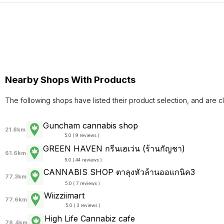
Nearby Shops With Products
The following shops have listed their product selection, and are c
Guncham cannabis shop
21.8km
5.0 ( 9 reviews )
GREEN HAVEN กรีนเฮเว่น (ร้านกัญชา)
61.6km
5.0 ( 44 reviews )
CANNABIS SHOP ตาลุงหัวล้านออแกนิค3
77.3km
5.0 ( 7 reviews )
Wiizziimart
77.6km
5.0 ( 3 reviews )
High Life Cannabiz cafe
78.4km