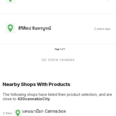
สิริศิลป จันทรบูรณ์
2 years ago
Page 1 of 1
no more reviews
Nearby Shops With Products
The following shops have listed their product selection, and are
close to
420cannabisCity
.
แคนนาบ๊อก Canna.box
2.6km