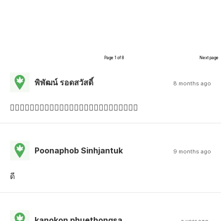
Page 1 of 8
Next page
พิพัฒน์ รอดสวัสดิ์
8 months ago
👎🏼👎🏼👎🏼👎🏼👎🏼👎🏼👎🏼👎🏼👎🏼👎🏼👎🏼👎🏼👎🏼
Poonaphob Sinhjantuk
9 months ago
ดี
kanokon phuethongsa