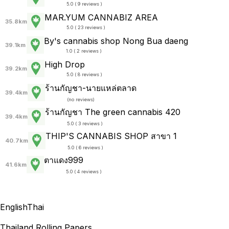
5.0 ( 9 reviews )
MAR.YUM CANNABIZ AREA
35.8km
5.0 ( 23 reviews )
By's cannabis shop Nong Bua daeng
39.1km
1.0 ( 2 reviews )
High Drop
39.2km
5.0 ( 8 reviews )
ร้านกัญชา-นายแหล่ตลาด
39.4km
(
no reviews
)
ร้านกัญชา The green cannabis 420
39.4km
5.0 ( 3 reviews )
THIP'S CANNABIS SHOP สาขา 1
40.7km
5.0 ( 6 reviews )
ตาแดง999
41.6km
5.0 ( 4 reviews )
English
Thai
Thailand Rolling Papers