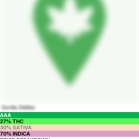
Gorilla Zkittlez
AAA
27% THC
30% SATIVA
70% INDICA