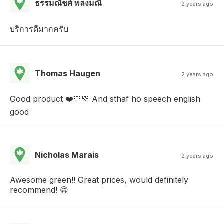
ธรรมณัชศ์ พลงมณี
2 years ago
บริการดีมากครับ
Thomas Haugen
2 years ago
Good product ❤️💛💚 And sthaf ho speech english
good
Nicholas Marais
2 years ago
Awesome green!! Great prices, would definitely
recommend! 😁