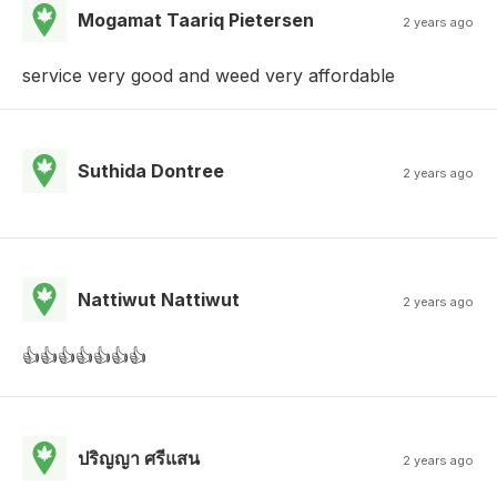
Mogamat Taariq Pietersen
2 years ago
service very good and weed very affordable
Suthida Dontree
2 years ago
Nattiwut Nattiwut
2 years ago
👍👍👍👍👍👍👍
ปริญญา ศรีแสน
2 years ago