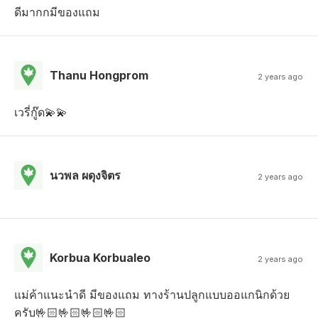
ดีมากกมีของแถม
Thanu Hongprom
2 years ago
เวรี่กู๊ด💫💫
นวพล ผดุงจิตร
2 years ago
Korbua Korbualeo
2 years ago
แม่ค้าแนะนำดี มีของแถม ทางร้านปลูกแบบออแกนิกด้วย
ครับ🤟🏻🤟🏻🤟🏻🤟🏻