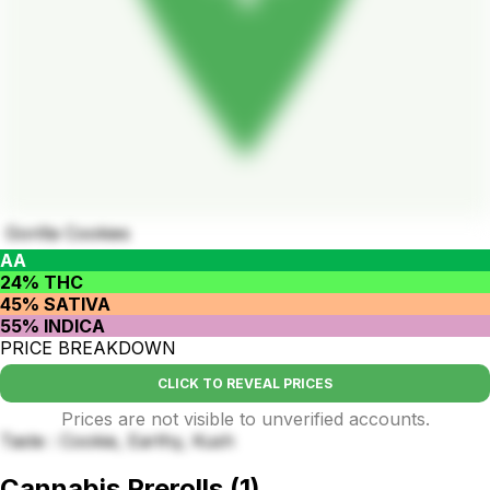
Gorilla Cookies
AA
24% THC
45% SATIVA
55% INDICA
PRICE BREAKDOWN
CLICK TO REVEAL PRICES
Prices are not visible to unverified accounts.
Taste : Cookie, Earthy, Kush
Cannabis Prerolls
(
1
)