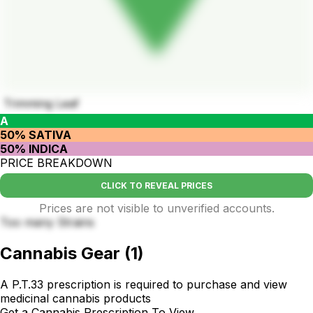
Trimming Leaf
A
50% SATIVA
50% INDICA
PRICE BREAKDOWN
CLICK TO REVEAL PRICES
Prices are not visible to unverified accounts.
Too many Strains
Cannabis Gear
(
1
)
A P.T.33 prescription is required to purchase and view
medicinal cannabis products
Get a Cannabis Prescription To View