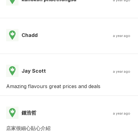
a year ago
Chadd
a year ago
Jay Scott
a year ago
Amazing flavours great prices and deals
鍾浩哲
a year ago
店家很細心貼心介紹