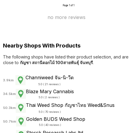
Page 1 of 1
no more reviews
Nearby Shops With Products
The following shops have listed their product selection, and are
close to
กัญชา สถานีดอกไม้ 100สายพันธุ์ จันทบุรี
.
Channiweed จัน-นิ-วีด
3.9km
5.0 ( 21 reviews )
Blaze Mary Cannabis
34.5km
5.0 ( 2 reviews )
Thai Weed Shop กัญชาไทย Weed&Snus
50.3km
5.0 ( 70 reviews )
Golden BUDS Weed Shop
50.7km
5.0 ( 40 reviews )
Storck Research Labs ltd