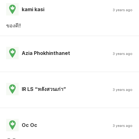
kami kasi
3 years ago
ของดี!!
Azia Phokhinthanet
3 years ago
IR LS “หลังสวนเก่า”
3 years ago
Oc Oc
3 years ago