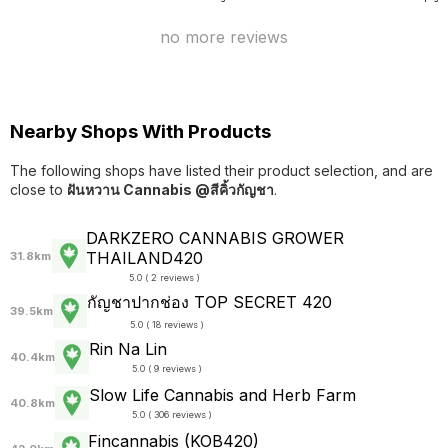
no more reviews
Nearby Shops With Products
The following shops have listed their product selection, and are
close to
ฝันหวาน Cannabis @สีคิ้วกัญชา
.
DARKZERO CANNABIS GROWER
THAILAND420
31.8km
5.0 ( 2 reviews )
กัญชาปากช่อง TOP SECRET 420
39.5km
5.0 ( 18 reviews )
Rin​ Na Lin
40.4km
5.0 ( 9 reviews )
Slow Life Cannabis and Herb Farm
40.8km
5.0 ( 306 reviews )
Fincannabis (KOB420)