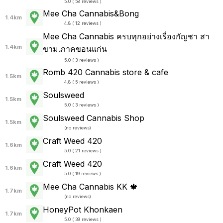
5.0 ( 58 reviews )
Mee Cha Cannabis&Bong
1.4km
4.8 ( 12 reviews )
Mee Cha Cannabis ครบทุกอย่างเรื่องกัญชา สา
1.4km
ขาม.ภาคขอนแก่น
5.0 ( 3 reviews )
Romb 420 Cannabis store & cafe
1.5km
4.8 ( 5 reviews )
Soulsweed
1.5km
5.0 ( 3 reviews )
Soulsweed Cannabis Shop
1.5km
(
no reviews
)
Craft Weed 420
1.6km
5.0 ( 21 reviews )
Craft Weed 420
1.6km
5.0 ( 19 reviews )
Mee Cha Cannabis KK 🍁
1.7km
(
no reviews
)
HoneyPot Khonkaen
1.7km
5.0 ( 39 reviews )