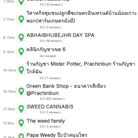
7.3km
5.0 ( 10 reviews )
วิสาหกิจชุมชนปลูกพืชเกษตรอินเทรนด์บ้านน้อยเกาะ
7.7km
พอก(ฟาร์มเกษตรมั่งมี)
5.0 ( 5 reviews )
ABHAIBHUBEJHR DAY SPA
8.7km
5.0 ( 59 reviews )
คลินิกกัญชาเขต 6
9.5km
(
no reviews
)
ร้านกัญชา Mister Potter, Prachinburi ร้านกัญชา
10.8km
ใกล้ฉัน
5.0 ( 7 reviews )
Green Bank Shop - ธนาคารสีเขียว
10.9km
@Prachinburi
5.0 ( 425 reviews )
SWEED CANNABIS
11.0km
5.0 ( 3 reviews )
The weed family
11.1km
5.0 ( 5 reviews )
Papa Weedy ป๊ะป๋าสมุนไพร
11.2km