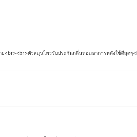
มาย<br><br>ตัวสมุนไพรรับประกันกลิ่นหอมอาการหลังใช้ดีสุดๆ<br