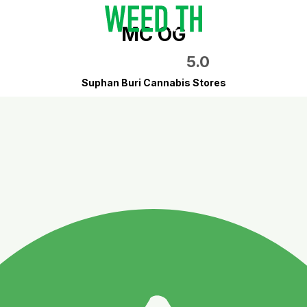
MC OG
5.0
Suphan Buri Cannabis Stores