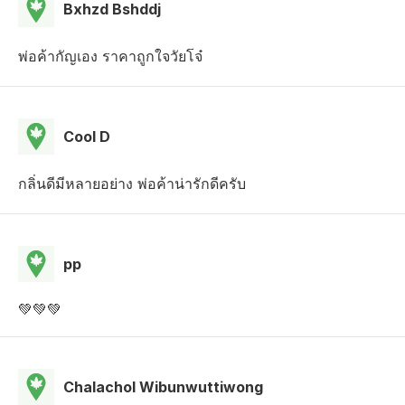
Bxhzd Bshddj
พ่อค้ากัญเอง ราคาถูกใจวัยโจ๋
Cool D
กลิ่นดีมีหลายอย่าง พ่อค้าน่ารักดีครับ
pp
💚💚💚
Chalachol Wibunwuttiwong