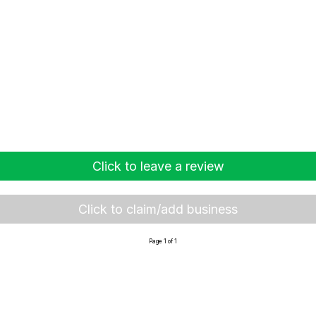
Click to leave a review
Click to claim/add business
Page 1 of 1