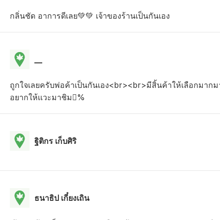
กลิ่นชัด อาการดีเลย💚💚 เจ้าของร้านเป็นกันเอง
__
ถูกใจเลยครับพ่อค้าเป็นกันเอง<br><br>มีสิ้นค้าให้เลือกมาก
อยากให้เเวะมาชิม%
ฐิติกร เก็บศิริ
ธนาธิป เกี๋ยงเถิน